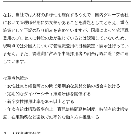
なお、当社では人材の多様性を確保するうえで、国内グループ会社
において管理職登用に男女差があることを課題としてとらえ、重点
施策として下記の取り組みを進めていますが、国籍によって管理職
登用のプロセスに特段の差が生じているとは認識していないため、
現時点では外国人について管理職登用の目標策定・開示は行ってい
ません。また、管理職に占める中途採用者の割合は既に過半数に達
しています。
≪重点施策≫
・女性社員と経営陣との間で定期的な意見交換の機会を設ける
・定期的なダイバーシティ推進研修を開催する
・新卒女性採用比率を30%以上とする
・年次有給休暇取得率向上、育児短時間勤務制度、時間有給休暇制
度、在宅勤務など柔軟で効率的な働き方を推進する
３．人材育成方針等