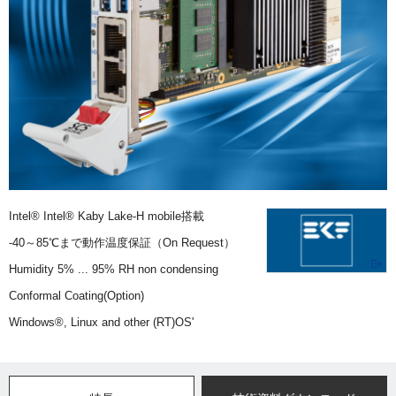
Intel® Intel® Kaby Lake-H mobile搭載
-40～85℃まで動作温度保証（On Request）
Humidity 5% ... 95% RH non condensing
Conformal Coating(Option)
Windows®, Linux and other (RT)OS'