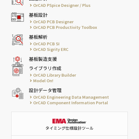
OrCAD PSpice Designer / Plus
基板設計
OrCAD PCB Designer
OrCAD PCB Productivity Toolbox
基板解析
OrCAD PCB SI
OrCAD Sigrity ERC
基板製造支援
ライブラリ作成
OrCAD Library Builder
Model On!
設計データ管理
OrCAD Engineering Data Management
OrCAD Component Information Portal
タイミング仕様設計ツール