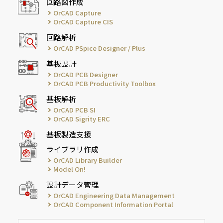
回路図作成
OrCAD Capture
OrCAD Capture CIS
回路解析
OrCAD PSpice Designer / Plus
基板設計
OrCAD PCB Designer
OrCAD PCB Productivity Toolbox
基板解析
OrCAD PCB SI
OrCAD Sigrity ERC
基板製造支援
ライブラリ作成
OrCAD Library Builder
Model On!
設計データ管理
OrCAD Engineering Data Management
OrCAD Component Information Portal