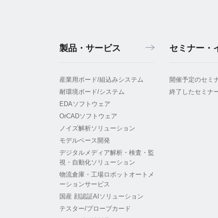
製品・サービス
セミナー・
産業用ボード/組込みシステム
開催予定のセミ
耐環境ボード/システム
終了したセミナ
EDAソフトウェア
OrCADソフトウェア
ノイズ解析ソリューション
モデルベース開発
デジタルメディア解析・検査・監
視・自動化ソリューション
物流倉庫・工場ロボットオートメ
ーションサービス
国産 顔認証AIソリューション
テスター/プローブカード