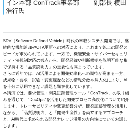
イン本部 ConTrack事業部 副部長 横田
浩行氏
SDV（Software Defined Vehicle）時代の車載システム開発では、継
続的な機能追加やOTA更新への対応により、これまで以上の開発ス
ピードが求められています。一方で、機能安全・サイバーセキュリ
ティ・法規制対応の観点から、開発経緯や判断根拠を説明可能な形
で保持する「品質説明力」の重要性も高まっています。
さらに近年では、AI活用による開発効率化への期待が高まる一方、
成果物・要求・試験・変更履歴などの情報分散や属人化により、AI
を十分に活用できない課題も顕在化しています。
本講演では、要求管理・開発証跡管理ツール「ConTrack」の取り組
みを通じて、“DocOps”を活用した開発プロセス高度化について紹介
します。トレーサビリティや変更影響分析、開発証跡管理を活用し
ながら、「品質説明力」と「開発生産性」を両立するアプローチ
と、AI時代に求められる開発ナレッジ活用の方向性についてお話し
します。