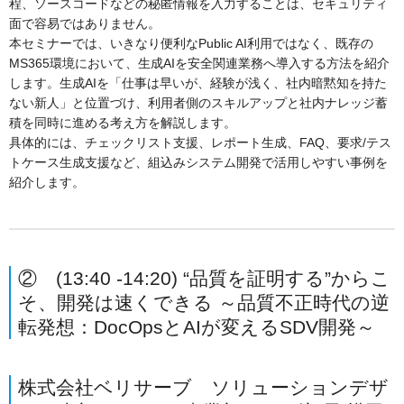
程、ソースコードなどの秘匿情報を入力することは、セキュリティ
面で容易ではありません。
本セミナーでは、いきなり便利なPublic AI利用ではなく、既存の
MS365環境において、生成AIを安全関連業務へ導入する方法を紹介
します。生成AIを「仕事は早いが、経験が浅く、社内暗黙知を持た
ない新人」と位置づけ、利用者側のスキルアップと社内ナレッジ蓄
積を同時に進める考え方を解説します。
具体的には、チェックリスト支援、レポート生成、FAQ、要求/テス
トケース生成支援など、組込みシステム開発で活用しやすい事例を
紹介します。
② (13:40 -14:20) “品質を証明する”からこ
そ、開発は速くできる ～品質不正時代の逆
転発想：DocOpsとAIが変えるSDV開発～
株式会社ベリサーブ ソリューションデザ