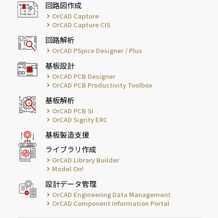
回路図作成
OrCAD Capture
OrCAD Capture CIS
回路解析
OrCAD PSpice Designer / Plus
基板設計
OrCAD PCB Designer
OrCAD PCB Productivity Toolbox
基板解析
OrCAD PCB SI
OrCAD Sigrity ERC
基板製造支援
ライブラリ作成
OrCAD Library Builder
Model On!
設計データ管理
OrCAD Engineering Data Management
OrCAD Component Information Portal