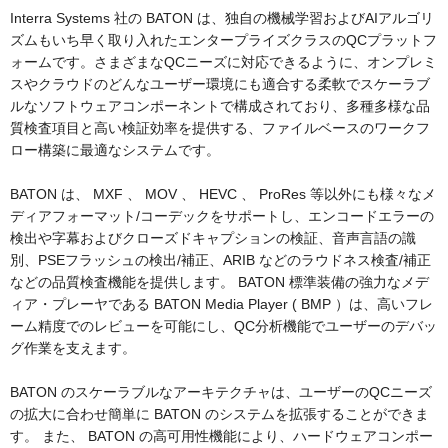
Interra Systems 社の BATON は、独自の機械学習およびAIアルゴリ
ズムもいち早く取り入れたエンタープライズクラスのQCプラットフ
ォームです。さまざまなQCニーズに対応できるように、オンプレミ
スやクラウドのどんなユーザー環境にも適合する柔軟でスケーラブ
ルなソフトウェアコンポーネントで構成されており、多種多様な品
質検査項目と高い検証効率を提供する、ファイルベースのワークフ
ロー構築に最適なシステムです。
BATON は、 MXF 、 MOV 、 HEVC 、 ProRes 等以外にも様々なメ
ディアフォーマット/コーデックをサポートし、エンコードエラーの
検出や字幕およびクローズドキャプションの検証、音声言語の識
別、PSEフラッシュの検出/補正、ARIB などのラウドネス検査/補正
などの品質検査機能を提供します。 BATON 標準装備の強力なメデ
ィア・プレーヤである BATON Media Player ( BMP ）は、高いフレ
ーム精度でのレビューを可能にし、QC分析機能でユーザーのデバッ
グ作業を支えます。
BATON のスケーラブルなアーキテクチャは、ユーザーのQCニーズ
の拡大に合わせ簡単に BATON のシステムを拡張することができま
す。 また、 BATON の高可用性機能により、ハードウェアコンポー