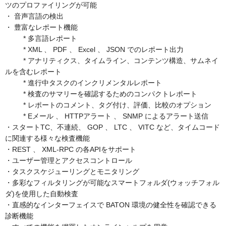
ツのプロファイリングが可能
・ 音声言語の検出
・ 豊富なレポート機能
* 多言語レポート
* XML 、 PDF 、 Excel 、 JSON でのレポート出力
* アナリティクス、タイムライン、コンテンツ構造、サムネイ
ルを含むレポート
* 進行中タスクのインクリメンタルレポート
* 検査のサマリーを確認するためのコンパクトレポート
* レポートのコメント、タグ付け、評価、比較のオプション
* Eメール 、 HTTPアラート 、 SNMP によるアラート送信
・スタートTC、不連続、 GOP 、 LTC 、 VITC など、タイムコード
に関連する様々な検査機能
・REST 、 XML-RPC の各APIをサポート
・ユーザー管理とアクセスコントロール
・タスクスケジューリングとモニタリング
・多彩なフィルタリングが可能なスマートフォルダ(ウォッチフォル
ダ)を使用した自動検査
・直感的なインターフェイスで BATON 環境の健全性を確認できる
診断機能