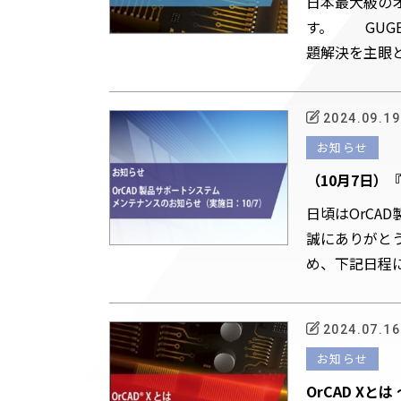
日本最大級のオ
す。 GUG
題解決を主眼
2024.09.19
お知らせ
（10月7日）
ナンスのお知
日頃はOrCA
誠にありがと
め、下記日程
な...
2024.07.16
お知らせ
OrCAD Xとは 