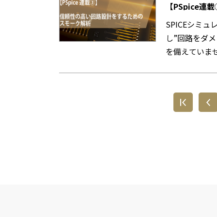
【PSpice
SPICEシミ
し”回路をダ
を備えていません。