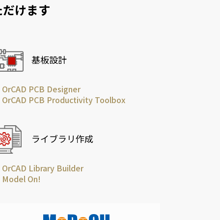
ただけます
基板設計
OrCAD PCB Designer
OrCAD PCB Productivity Toolbox
ライブラリ作成
OrCAD Library Builder
Model On!