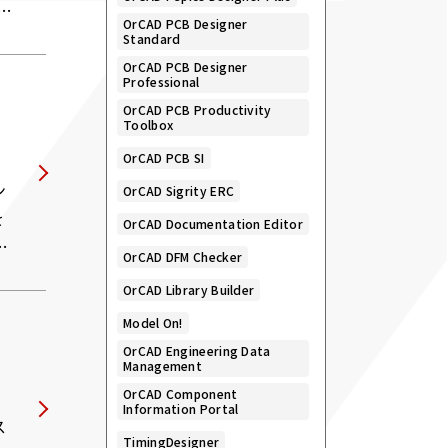
＝
OrCAD PCB Designer
Standard
OrCAD PCB Designer
Professional
OrCAD PCB Productivity
Toolbox
OrCAD PCB SI
ン
OrCAD Sigrity ERC
を
OrCAD Documentation Editor
。
OrCAD DFM Checker
OrCAD Library Builder
Model On!
OrCAD Engineering Data
Management
OrCAD Component
Information Portal
ス
TimingDesigner