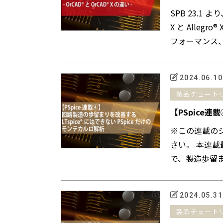
SPB 23.1
X と Alleg
フォーマンス、
2024.06.10
製品チュート
【PSpice連
路製造の歩留
※この連載の
さい。 本連
で、製造歩留
下のよ...
2024.05.31
製品チュート