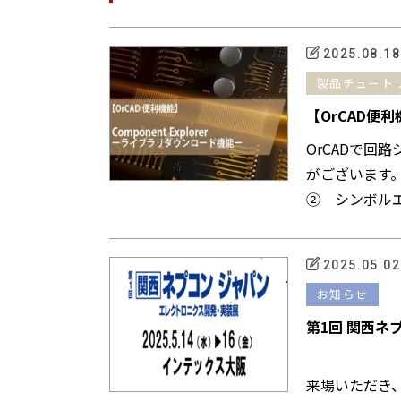
2025.08.18
製品チュート
【OrCAD便利
OrCADで回
がございます
② シンボル
は、...
2025.05.02
お知らせ
第1回 関西ネプ
【ご来
来場いただき