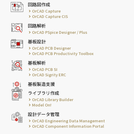
回路図作成
OrCAD Capture
OrCAD Capture CIS
回路解析
OrCAD PSpice Designer / Plus
基板設計
OrCAD PCB Designer
OrCAD PCB Productivity Toolbox
基板解析
OrCAD PCB SI
OrCAD Sigrity ERC
基板製造支援
ライブラリ作成
OrCAD Library Builder
Model On!
設計データ管理
OrCAD Engineering Data Management
OrCAD Component Information Portal