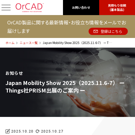
見積もり依頼
OrCAD
お問い合わせ
(基本製品)
OrCAD製品に関する最新情報・お役立ち情報をメールでお
届けします
登録はこちら
ホーム
ニュース一覧
Japan Mobility Show 2025（2025.11.6-7） ー Things社PRISM出展のご案内 ー
お知らせ
Japan Mobility Show 2025（2025.11.6-7） ー
Things社PRISM出展のご案内 ー
2025.10.20
2025.10.27