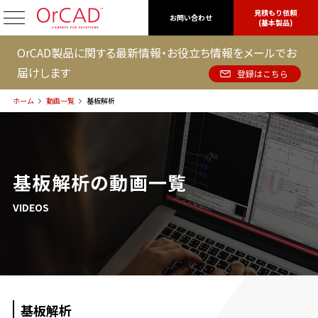
見積もり依頼
OrCAD
お問い合わせ
(基本製品)
OrCAD製品に関する最新情報・お役立ち情報をメールでお
届けします
登録はこちら
ホーム
動画一覧
基板解析
基板解析の動画一覧
VIDEOS
基板解析