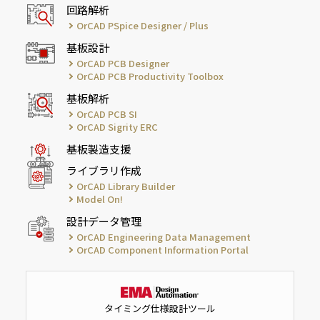
回路解析
OrCAD PSpice Designer / Plus
基板設計
OrCAD PCB Designer
OrCAD PCB Productivity Toolbox
基板解析
OrCAD PCB SI
OrCAD Sigrity ERC
基板製造支援
ライブラリ作成
OrCAD Library Builder
Model On!
設計データ管理
OrCAD Engineering Data Management
OrCAD Component Information Portal
タイミング仕様設計ツール