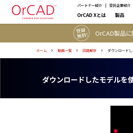
パートナー紹介
受託企業紹介
OrCAD
OrCAD Xとは
製品
OrCAD製品
ホーム
動画一覧
回路解析
ダウンロードし
ダウンロードしたモデルを