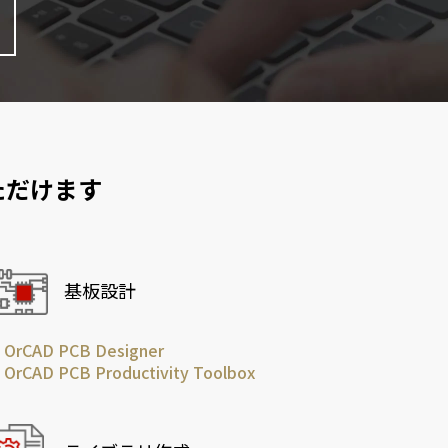
ただけます
基板設計
OrCAD PCB Designer
OrCAD PCB Productivity Toolbox