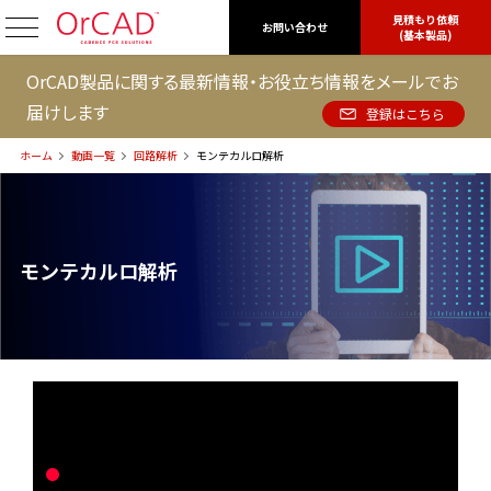
見積もり依頼
OrCAD
お問い合わせ
(基本製品)
OrCAD製品に関する最新情報・お役立ち情報をメールでお
届けします
登録はこちら
ホーム
動画一覧
回路解析
モンテカルロ解析
モンテカルロ解析