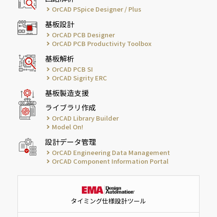
OrCAD PSpice Designer / Plus
基板設計
OrCAD PCB Designer
OrCAD PCB Productivity Toolbox
基板解析
OrCAD PCB SI
OrCAD Sigrity ERC
基板製造支援
ライブラリ作成
OrCAD Library Builder
Model On!
設計データ管理
OrCAD Engineering Data Management
OrCAD Component Information Portal
タイミング仕様設計ツール