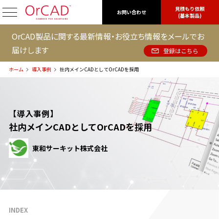
見積もり依頼
OrCAD
お問い合わせ
(基本製品)
OrCAD製品に関する最新情報・お役立ち情報をメールでお
届けします
登録はこちら
ホーム
導入事例
社内メインCADとしてOrCADを採用
【導入事例】
社内メインCADとしてOrCADを採用
東和サーキット株式会社
INDEX