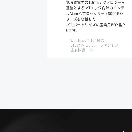
低消費電力の10nmテクノロジーを
基盤とするIoTエッジ向けのインテ
ルAtom®プロセッサー x6000Eシ
リーズを搭載した
パスポートサイズの産業用BOX型P
Cです。
Windows11 IoT対応
LTE対応モデル
ファンレス
温度拡張
ECC