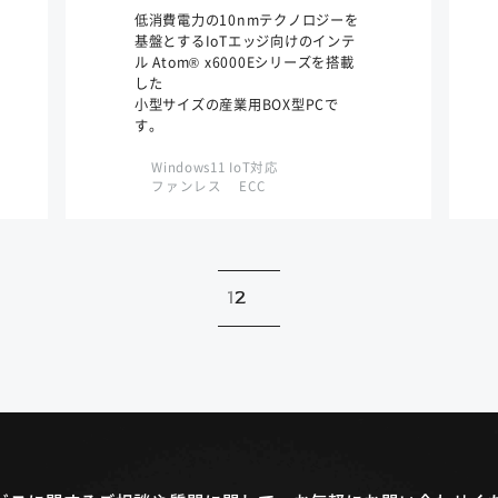
低消費電力の10nmテクノロジーを
基盤とするIoTエッジ向けのインテ
ル Atom® x6000Eシリーズを搭載
した
小型サイズの産業用BOX型PCで
す。
Windows11 IoT対応
ファンレス
ECC
1
2