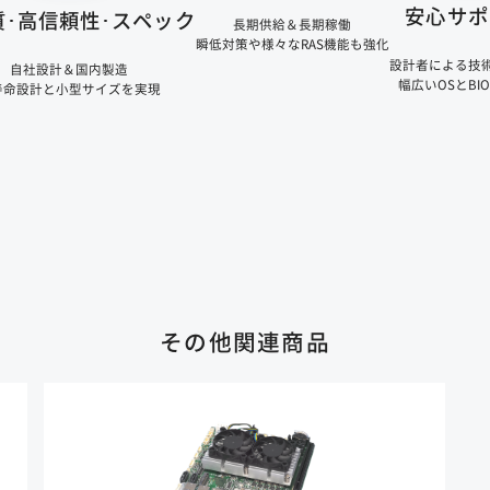
安心サポ
質･高信頼性･スペック
長期供給＆長期稼働
瞬低対策や様々なRAS機能も強化
設計者による技
自社設計＆国内製造
幅広いOSとBI
寿命設計と小型サイズを実現
その他関連商品