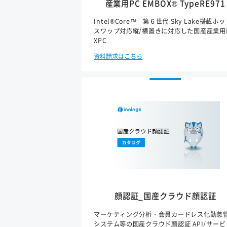
産業用PC EMBOX® TypeRE971
Intel®Core™ 第６世代 Sky Lake搭載ホ
スワップ対応縦/横置きに対応した国産産業用
XPC
資料請求はこちら
顔認証_国産クラウド顔認証
マーケティング分析・会員カードレス化勤怠
システム等の国産クラウド顔認証 API/サービ