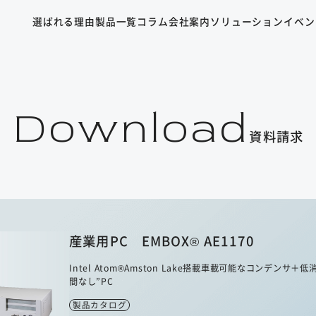
選ばれる理由
製品一覧
コラム
会社案内
ソリューション
イベン
Download
資料請求
産業用PC EMBOX® AE1170
Intel Atom®Amston Lake搭載車載可能なコンデンサ
間なし”PC
製品カタログ