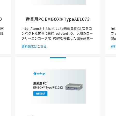
0
産業用PC EMBOX® TypeAE1073
搭載可
Intel Atom® Elkhart Lake搭載豊富なI/Oをコ
In
用B
ンパクトな筐体に集約Isolated IO、汎用のロー
フ
タリーエンコーダ/DIPSWを搭載した国産産業用
製
BOXPC
資料請求はこちら
資