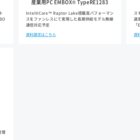
産業用PC EMBOX® TypeRE1283
ット
Intel®Core™ Raptor Lake搭載高バフォーマン
ス
BO
スをファンレスにて実現した長期供給モデル無線
速
通信対応予定
「E
資料請求はこちら
資
管理